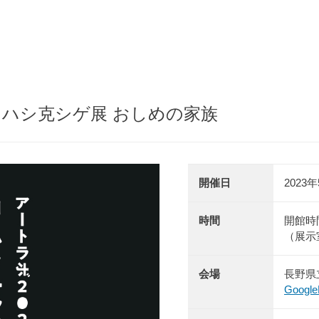
 中ハシ克シゲ展 おしめの家族
開催日
2023
時間
開館時間
（展示
会場
長野県
Goog